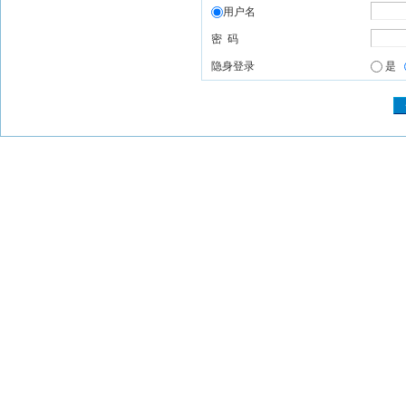
用户名
密 码
隐身登录
是