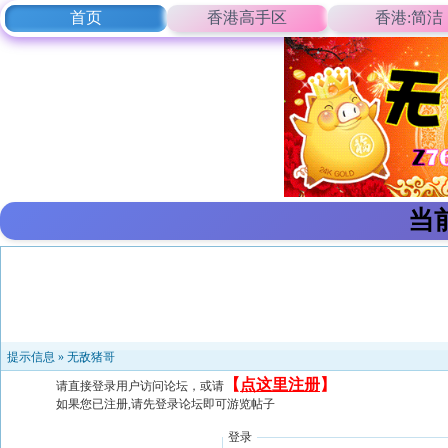
首页
香港高手区
香港:简洁
当
提示信息 »
无敌猪哥
【
点这里注册
】
请直接登录用户访问论坛，或请
如果您已注册,请先登录论坛即可游览帖子
登录