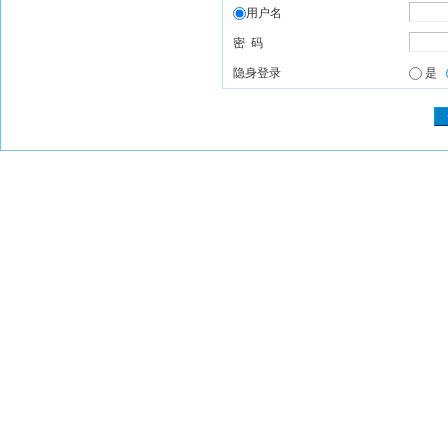
用户名
密 码
隐身登录
是