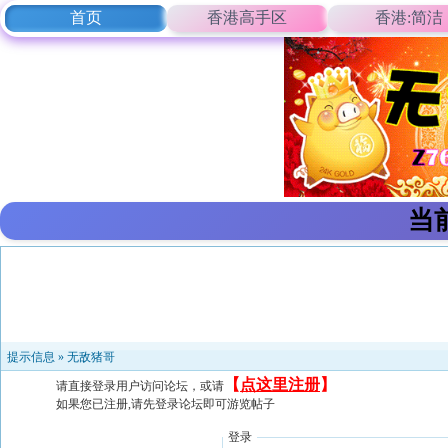
首页
香港高手区
香港:简洁
当
提示信息 »
无敌猪哥
【
点这里注册
】
请直接登录用户访问论坛，或请
如果您已注册,请先登录论坛即可游览帖子
登录