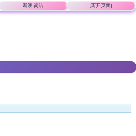
新澳:简洁
[离开页面]