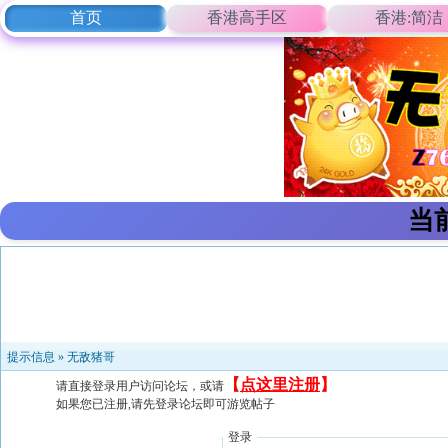
首页
香港高手区
香港:简洁
当
提示信息 »
无敌猪哥
【
点这里注册
】
请直接登录用户访问论坛，或请
如果您已注册,请先登录论坛即可游览帖子
登录