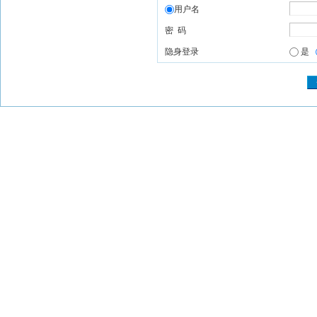
用户名
密 码
隐身登录
是