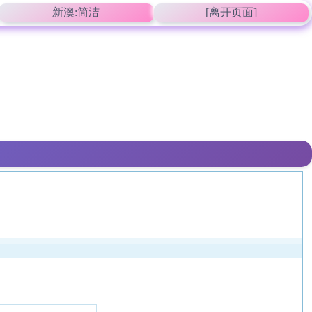
新澳:简洁
[离开页面]