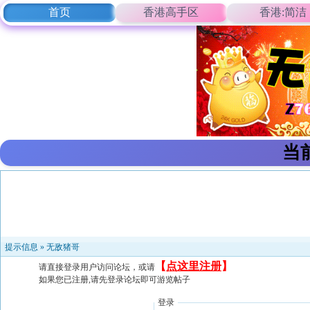
首页
香港高手区
香港:简洁
当
提示信息 »
无敌猪哥
【
点这里注册
】
请直接登录用户访问论坛，或请
如果您已注册,请先登录论坛即可游览帖子
登录