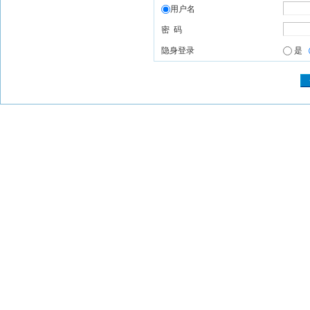
用户名
密 码
隐身登录
是