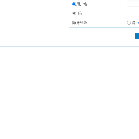
用户名
密 码
隐身登录
是