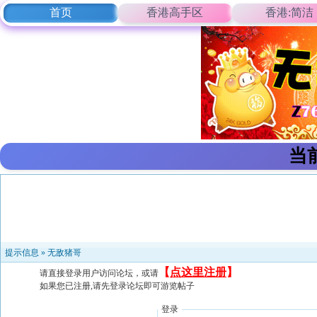
首页
香港高手区
香港:简洁
当
提示信息 »
无敌猪哥
【
点这里注册
】
请直接登录用户访问论坛，或请
如果您已注册,请先登录论坛即可游览帖子
登录