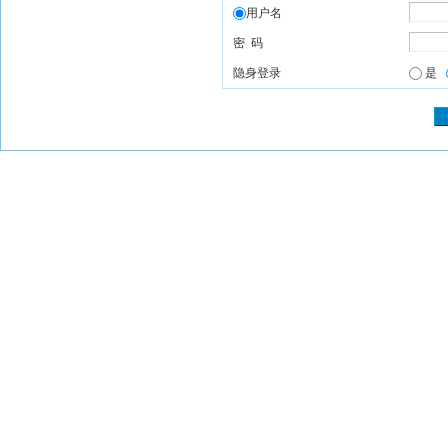
用户名
密 码
隐身登录
是