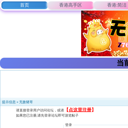
首页
香港高手区
香港:简洁
当
提示信息 »
无敌猪哥
【
点这里注册
】
请直接登录用户访问论坛，或请
如果您已注册,请先登录论坛即可游览帖子
登录