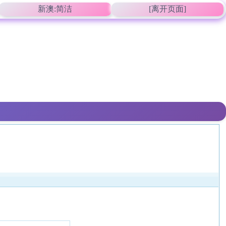
新澳:简洁
[离开页面]