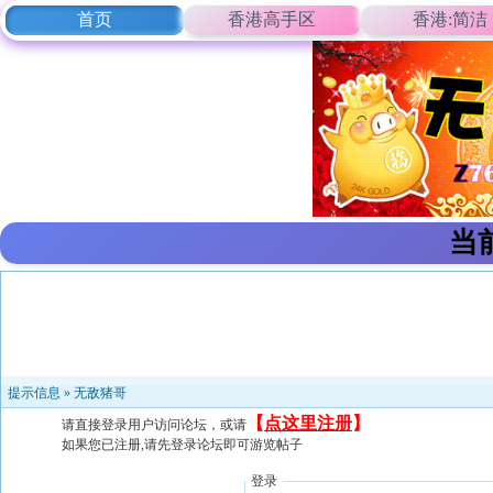
首页
香港高手区
香港:简洁
当
提示信息 »
无敌猪哥
【
点这里注册
】
请直接登录用户访问论坛，或请
如果您已注册,请先登录论坛即可游览帖子
登录