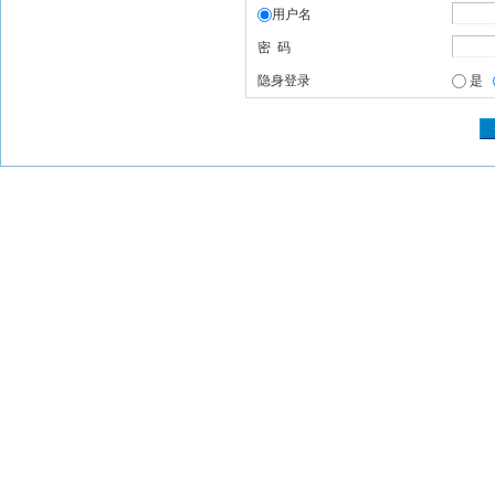
用户名
密 码
隐身登录
是