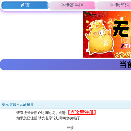
首页
香港高手区
香港:简洁
当
提示信息 »
无敌猪哥
【
点这里注册
】
请直接登录用户访问论坛，或请
如果您已注册,请先登录论坛即可游览帖子
登录