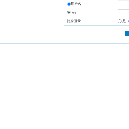
用户名
密 码
隐身登录
是