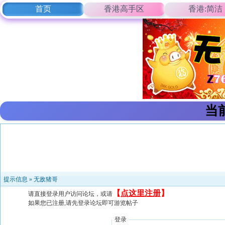
首页
香港高手区
香港:简洁
当
提示信息 »
无敌猪哥
【
点这里注册
】
请直接登录用户访问论坛，或请
如果您已注册,请先登录论坛即可游览帖子
登录