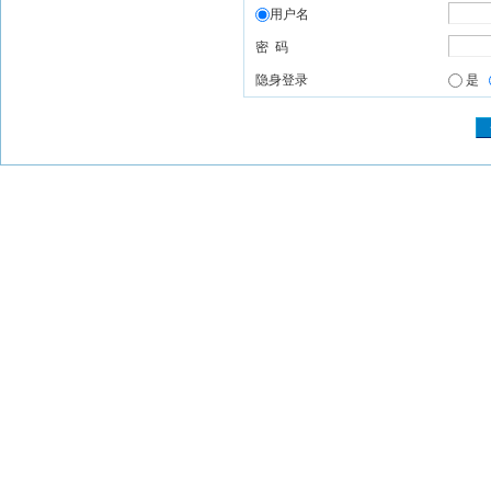
用户名
密 码
隐身登录
是