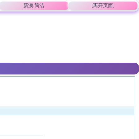
新澳:简洁
[离开页面]