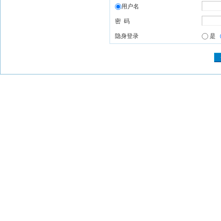
用户名
密 码
隐身登录
是