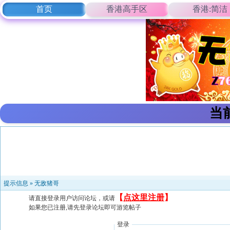
首页
香港高手区
香港:简洁
当
提示信息 »
无敌猪哥
【
点这里注册
】
请直接登录用户访问论坛，或请
如果您已注册,请先登录论坛即可游览帖子
登录