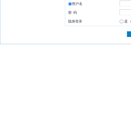
用户名
密 码
隐身登录
是