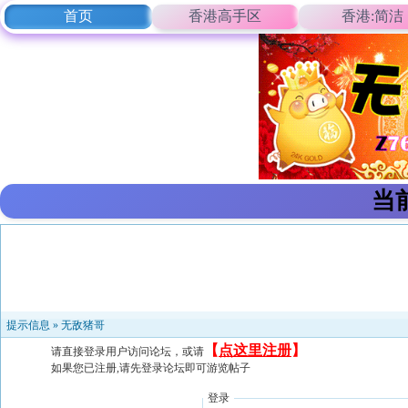
首页
香港高手区
香港:简洁
当
提示信息 »
无敌猪哥
【
点这里注册
】
请直接登录用户访问论坛，或请
如果您已注册,请先登录论坛即可游览帖子
登录