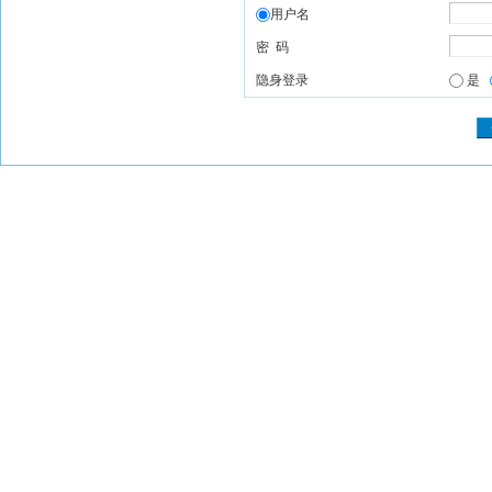
用户名
密 码
隐身登录
是