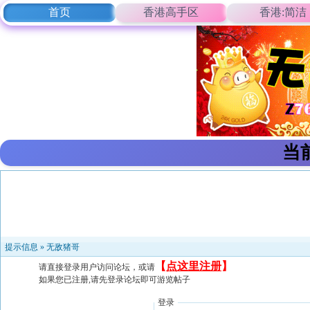
首页
香港高手区
香港:简洁
当
提示信息 »
无敌猪哥
【
点这里注册
】
请直接登录用户访问论坛，或请
如果您已注册,请先登录论坛即可游览帖子
登录