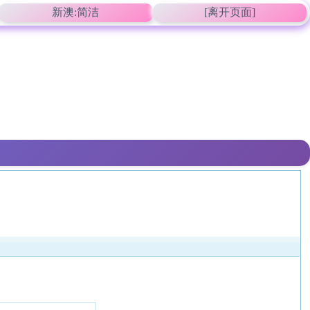
新澳:简洁
[离开页面]