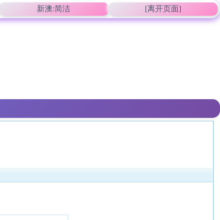
新澳:简洁
[离开页面]