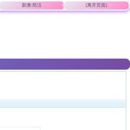
新澳:简洁
[离开页面]