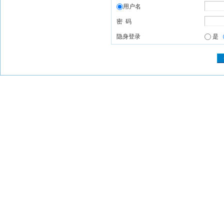
用户名
密 码
隐身登录
是