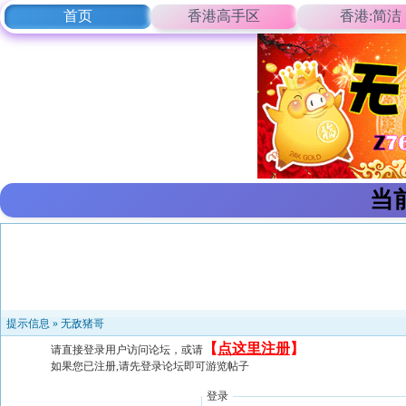
首页
香港高手区
香港:简洁
当
提示信息 »
无敌猪哥
【
点这里注册
】
请直接登录用户访问论坛，或请
如果您已注册,请先登录论坛即可游览帖子
登录