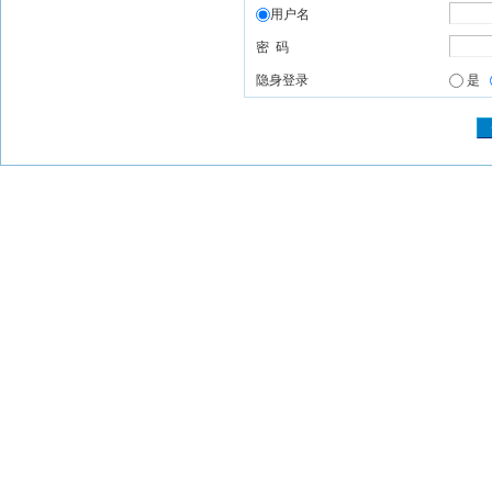
用户名
密 码
隐身登录
是