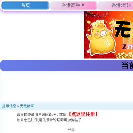
首页
香港高手区
香港:简洁
当
提示信息 »
无敌猪哥
【
点这里注册
】
请直接登录用户访问论坛，或请
如果您已注册,请先登录论坛即可游览帖子
登录