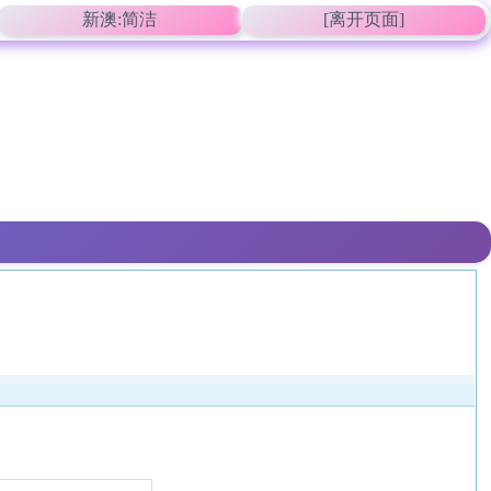
新澳:简洁
[离开页面]