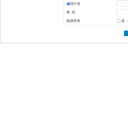
用户名
密 码
隐身登录
是