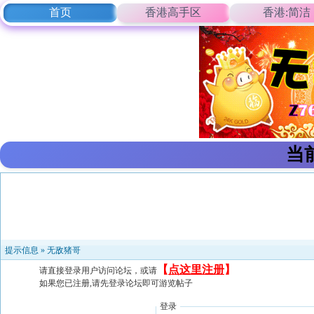
首页
香港高手区
香港:简洁
当
提示信息 »
无敌猪哥
【
点这里注册
】
请直接登录用户访问论坛，或请
如果您已注册,请先登录论坛即可游览帖子
登录