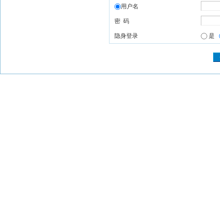
用户名
密 码
隐身登录
是