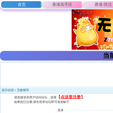
首页
香港高手区
香港:简洁
当
提示信息 »
无敌猪哥
【
点这里注册
】
请直接登录用户访问论坛，或请
如果您已注册,请先登录论坛即可游览帖子
登录