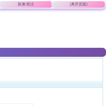
新澳:简洁
[离开页面]