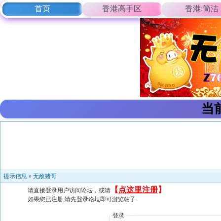
首页
香港高手区
香港:简洁
当
提示信息 »
无敌猪哥
【
点这里注册
】
请直接登录用户访问论坛，或请
如果您已注册,请先登录论坛即可游览帖子
登录