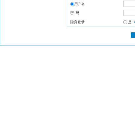
用户名
密 码
隐身登录
是