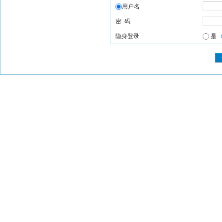
用户名
密 码
隐身登录
是