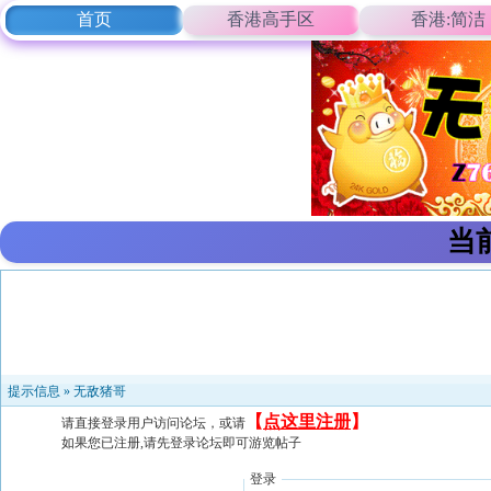
首页
香港高手区
香港:简洁
当
提示信息 »
无敌猪哥
【
点这里注册
】
请直接登录用户访问论坛，或请
如果您已注册,请先登录论坛即可游览帖子
登录