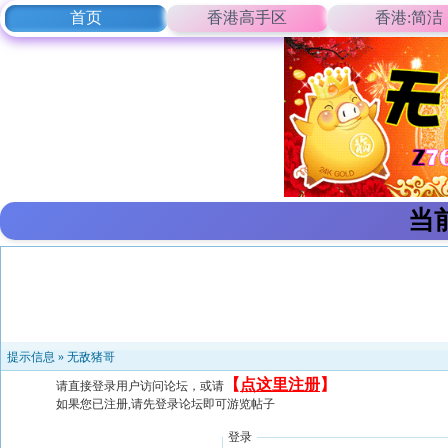
首页
香港高手区
香港:简洁
当
提示信息 »
无敌猪哥
【
点这里注册
】
请直接登录用户访问论坛，或请
如果您已注册,请先登录论坛即可游览帖子
登录