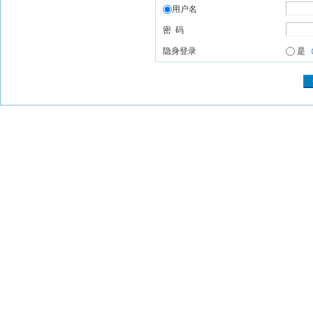
用户名
密 码
隐身登录
是