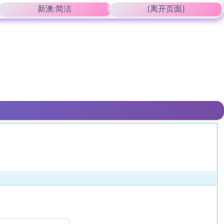
新澳:简洁
[离开页面]