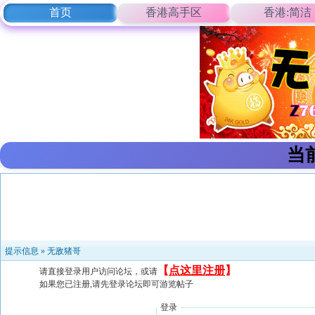
首页
香港高手区
香港:简洁
当
提示信息 »
无敌猪哥
【
点这里注册
】
请直接登录用户访问论坛，或请
如果您已注册,请先登录论坛即可游览帖子
登录