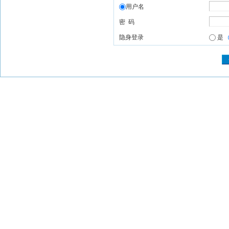
用户名
密 码
隐身登录
是