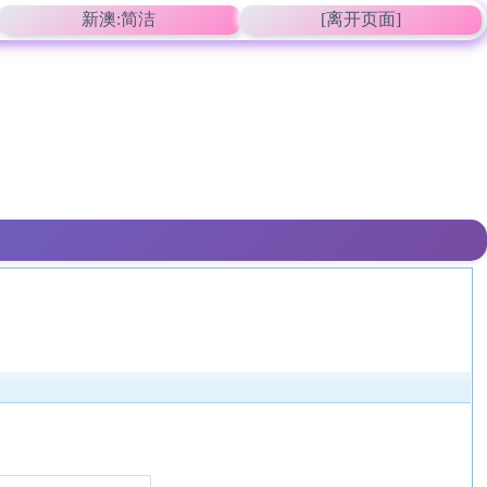
新澳:简洁
[离开页面]