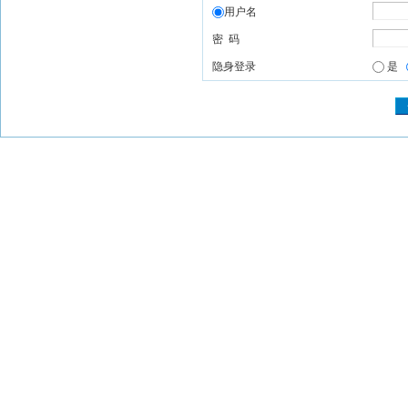
用户名
密 码
隐身登录
是