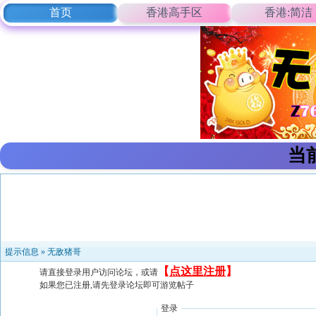
首页
香港高手区
香港:简洁
当
提示信息 »
无敌猪哥
【
点这里注册
】
请直接登录用户访问论坛，或请
如果您已注册,请先登录论坛即可游览帖子
登录