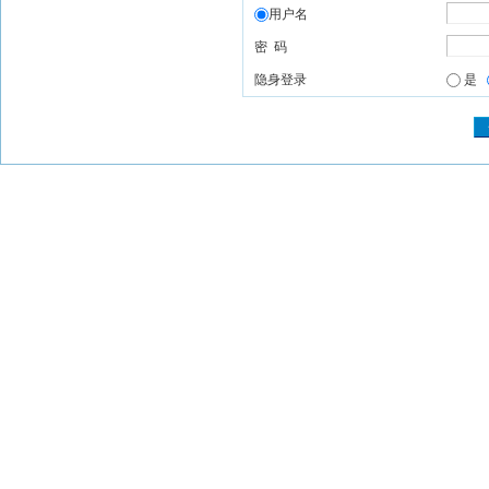
用户名
密 码
隐身登录
是