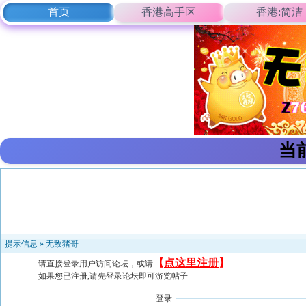
首页
香港高手区
香港:简洁
当
提示信息 »
无敌猪哥
【
点这里注册
】
请直接登录用户访问论坛，或请
如果您已注册,请先登录论坛即可游览帖子
登录