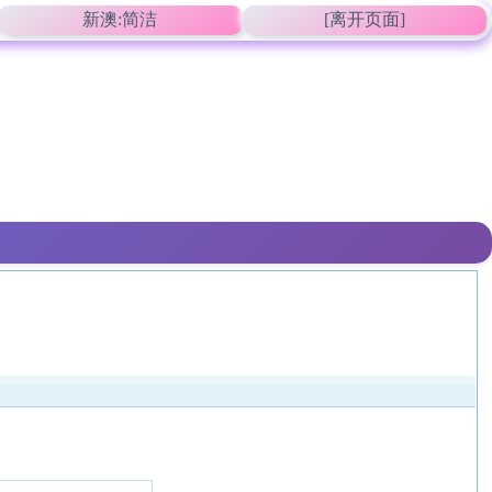
新澳:简洁
[离开页面]