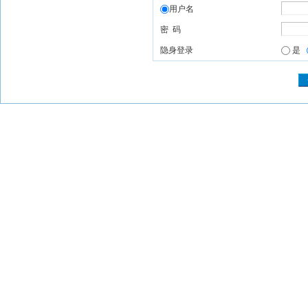
用户名
密 码
隐身登录
是