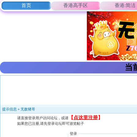
首页
香港高手区
香港:简洁
当
提示信息 »
无敌猪哥
【
点这里注册
】
请直接登录用户访问论坛，或请
如果您已注册,请先登录论坛即可游览帖子
登录