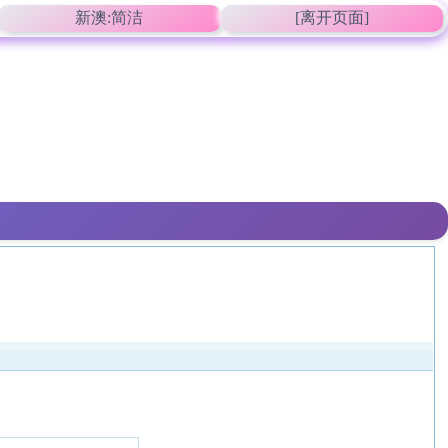
新澳:简洁
[离开页面]