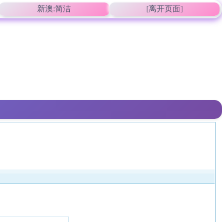
新澳:简洁
[离开页面]