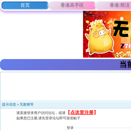
首页
香港高手区
香港:简洁
当
提示信息 »
无敌猪哥
【
点这里注册
】
请直接登录用户访问论坛，或请
如果您已注册,请先登录论坛即可游览帖子
登录