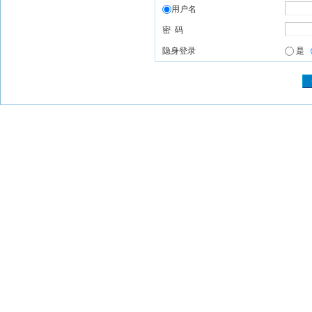
用户名
密 码
隐身登录
是