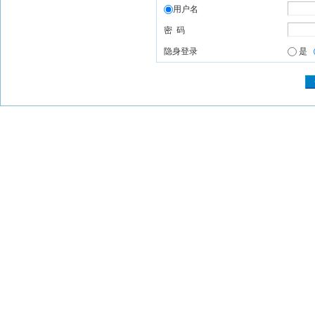
用户名
密 码
隐身登录
是