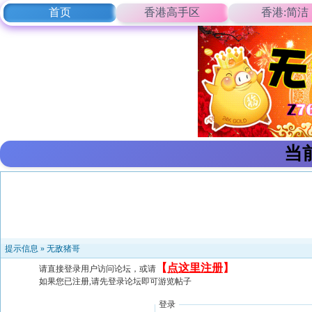
首页
香港高手区
香港:简洁
当
提示信息 »
无敌猪哥
【
点这里注册
】
请直接登录用户访问论坛，或请
如果您已注册,请先登录论坛即可游览帖子
登录