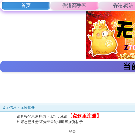
首页
香港高手区
香港:简洁
当
提示信息 »
无敌猪哥
【
点这里注册
】
请直接登录用户访问论坛，或请
如果您已注册,请先登录论坛即可游览帖子
登录