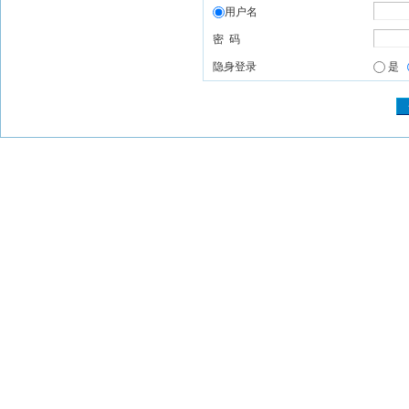
用户名
密 码
隐身登录
是