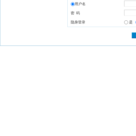
用户名
密 码
隐身登录
是