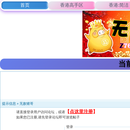
首页
香港高手区
香港:简洁
当
提示信息 »
无敌猪哥
【
点这里注册
】
请直接登录用户访问论坛，或请
如果您已注册,请先登录论坛即可游览帖子
登录