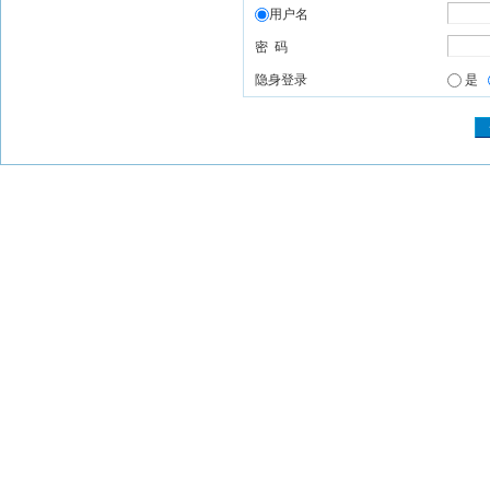
用户名
密 码
隐身登录
是