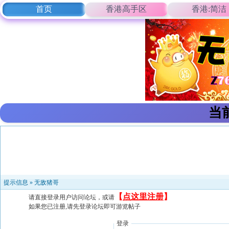
首页
香港高手区
香港:简洁
当
提示信息 »
无敌猪哥
【
点这里注册
】
请直接登录用户访问论坛，或请
如果您已注册,请先登录论坛即可游览帖子
登录