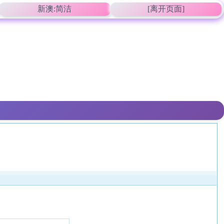
新澳:简洁
[离开页面]