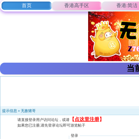
首页
香港高手区
香港:简洁
当
提示信息 »
无敌猪哥
【
点这里注册
】
请直接登录用户访问论坛，或请
如果您已注册,请先登录论坛即可游览帖子
登录