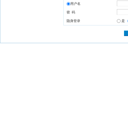
用户名
密 码
隐身登录
是