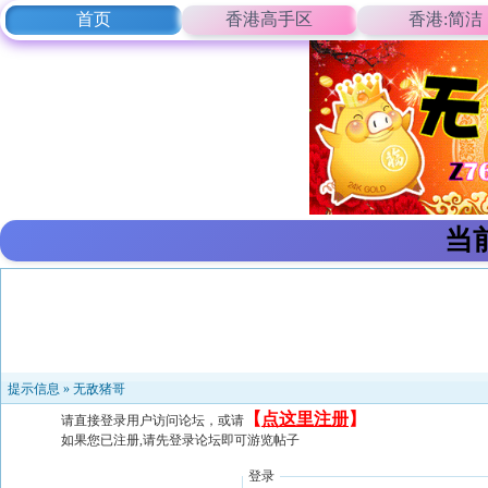
首页
香港高手区
香港:简洁
当
提示信息 »
无敌猪哥
【
点这里注册
】
请直接登录用户访问论坛，或请
如果您已注册,请先登录论坛即可游览帖子
登录