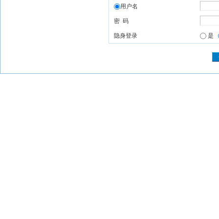
用户名
密 码
隐身登录
是