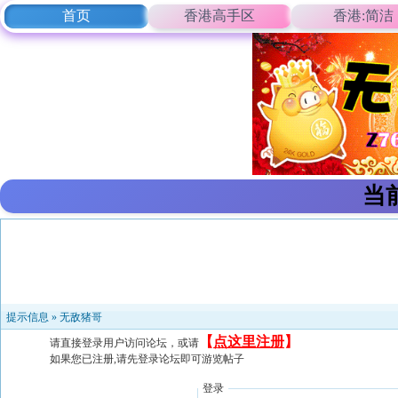
首页
香港高手区
香港:简洁
当
提示信息 »
无敌猪哥
【
点这里注册
】
请直接登录用户访问论坛，或请
如果您已注册,请先登录论坛即可游览帖子
登录