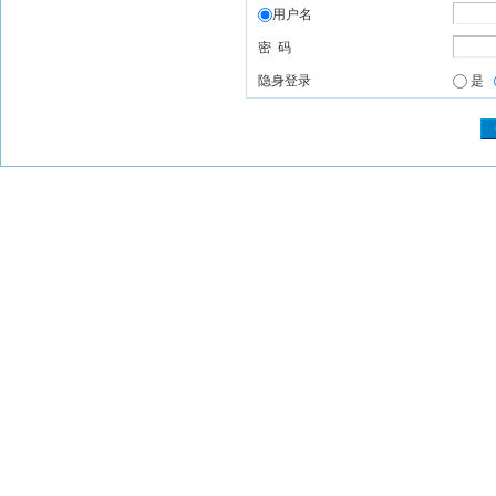
用户名
密 码
隐身登录
是