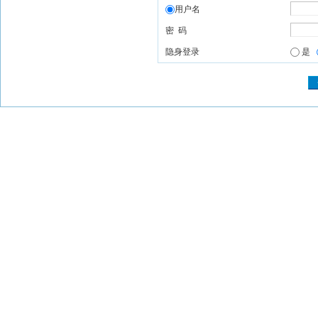
用户名
密 码
隐身登录
是