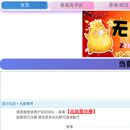
首页
香港高手区
香港:简洁
当
提示信息 »
无敌猪哥
【
点这里注册
】
请直接登录用户访问论坛，或请
如果您已注册,请先登录论坛即可游览帖子
登录