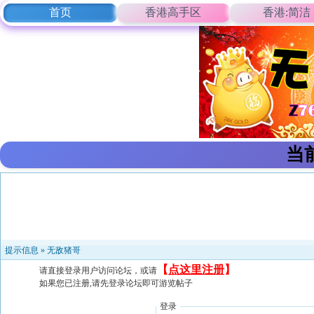
首页
香港高手区
香港:简洁
当
提示信息 »
无敌猪哥
【
点这里注册
】
请直接登录用户访问论坛，或请
如果您已注册,请先登录论坛即可游览帖子
登录