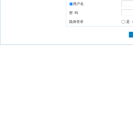
用户名
密 码
隐身登录
是