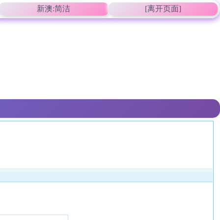
新澳:简洁
[离开页面]