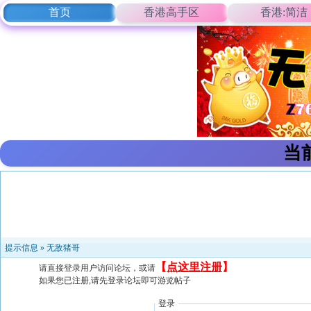
首页
香港高手区
香港:简洁
当
提示信息 »
无敌猪哥
【
点这里注册
】
请直接登录用户访问论坛，或请
如果您已注册,请先登录论坛即可游览帖子
登录