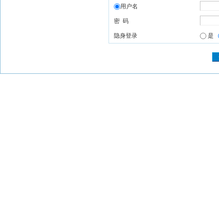
用户名
密 码
隐身登录
是